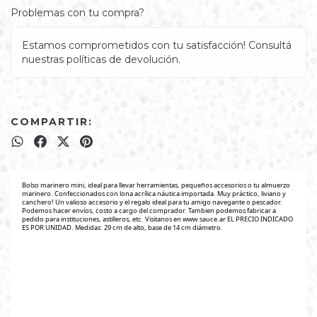
Problemas con tu compra?
Estamos comprometidos con tu satisfacción! Consultá
nuestras políticas de devolución.
COMPARTIR:
Bolso marinero mini, ideal para llevar herramientas, pequeños accesorios o tu almuerzo
marinero. Confeccionados con lona acrílica náutica importada. Muy práctico, liviano y
canchero! Un valioso accesorio y el regalo ideal para tu amigo navegante o pescador.
Podemos hacer envíos, costo a cargo del comprador. Tambien podemos fabricar a
pedido para instituciones, astilleros, etc. Visitanos en www.sauce.ar EL PRECIO INDICADO
ES POR UNIDAD. Medidas: 29 cm de alto, base de 14 cm diámetro.